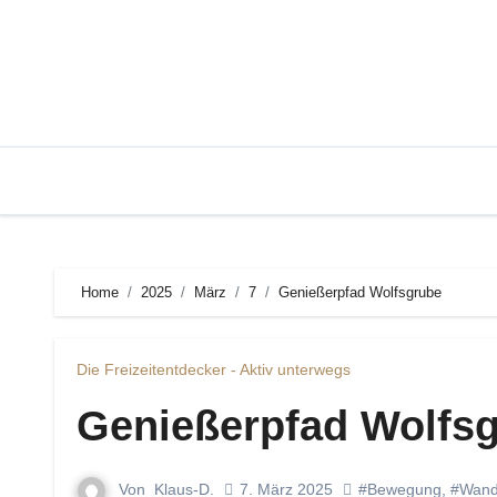
Zum
Inhalt
springen
Home
2025
März
7
Genießerpfad Wolfsgrube
Die Freizeitentdecker - Aktiv unterwegs
Genießerpfad Wolfs
Von
Klaus-D.
7. März 2025
#Bewegung
,
#Wand