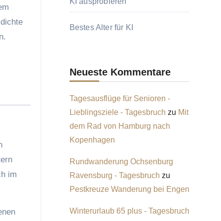
KI ausprobieren
dem
dichte
Bestes Alter für KI
n.
Neueste Kommentare
Tagesausflüge für Senioren -
Lieblingsziele - Tagesbruch
zu
Mit
dem Rad von Hamburg nach
Kopenhagen
n
tern
Rundwanderung Ochsenburg
ch im
Ravensburg - Tagesbruch
zu
Pestkreuze Wanderung bei Engen
Winterurlaub 65 plus - Tagesbruch
fenen