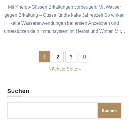
Mit Kneipp-Güssen Erkältungen vorbeugen: Mit Wasser
gegen Erkältung – Güsse für die kalte Jahreszeit So wirken
kalte Wasseranwendungen bei ersten Anzeichen und
unterstützen dein Immunsystem im Herbst und Winter. Mit…
Seitennummerierung
1
2
3
der
Nächste Seite »
Beiträge
Suchen
Suchen