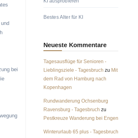
KI ausprobieren
ates
Bestes Alter für KI
 und
ch
Neueste Kommentare
Tagesausflüge für Senioren -
zung bei
Lieblingsziele - Tagesbruch
zu
Mit
ie
dem Rad von Hamburg nach
Kopenhagen
Rundwanderung Ochsenburg
Ravensburg - Tagesbruch
zu
Bewegung
Pestkreuze Wanderung bei Engen
Winterurlaub 65 plus - Tagesbruch