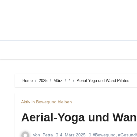
Zum
Inhalt
springen
Home
2025
März
4
Aerial-Yoga und Wand-Pilates
Aktiv in Bewegung bleiben
Aerial-Yoga und Wan
Von
Petra
4. März 2025
#Bewegung
,
#Gesundh