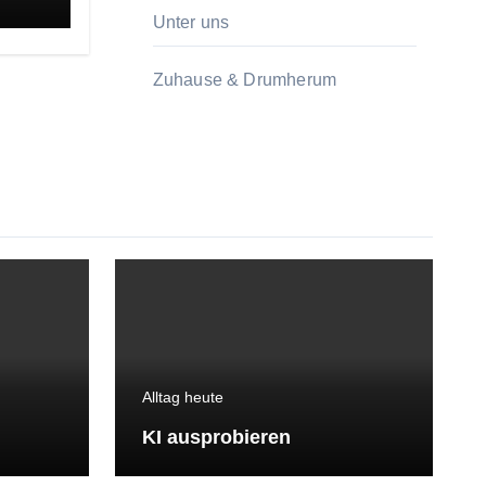
Unter uns
Zuhause & Drumherum
Alltag heute
KI ausprobieren