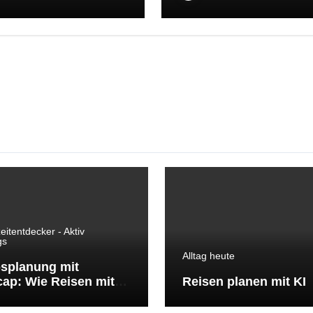
eitentdecker - Aktiv
gs
Alltag heute
splanung mit
ap: Wie Reisen mit
Reisen planen mit KI
Vorbereitung
nnter wird