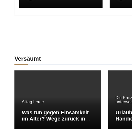
Versäumt
Die Freiz
Alltag heute
unterwe
Was tun gegen Einsamkeit
Urlaub
im Alter? Wege zurück in
Handic
Begegnung und Alltag
guter 
entspa