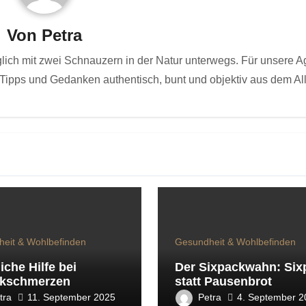
Von
Petra
glich mit zwei Schnauzern in der Natur unterwegs. Für unsere A
Tipps und Gedanken authentisch, bunt und objektiv aus dem All
eit & Wohlbefinden
Gesundheit & Wohlbefinden
iche Hilfe bei
Der Sixpackwahn: Six
nkschmerzen
statt Pausenbrot
tra
Petra
11. September 2025
4. September 2