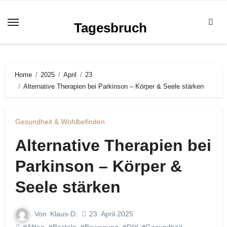
Zum
Inhalt
Tagesbruch
springen
Home
2025
April
23
Alternative Therapien bei Parkinson – Körper & Seele stärken
Gesundheit & Wohlbefinden
Alternative Therapien bei
Parkinson – Körper &
Seele stärken
Von
Klaus-D.
23. April 2025
#Alltag
,
#Basteln
,
#Bewegung
,
#DIY
,
#Gesundheit