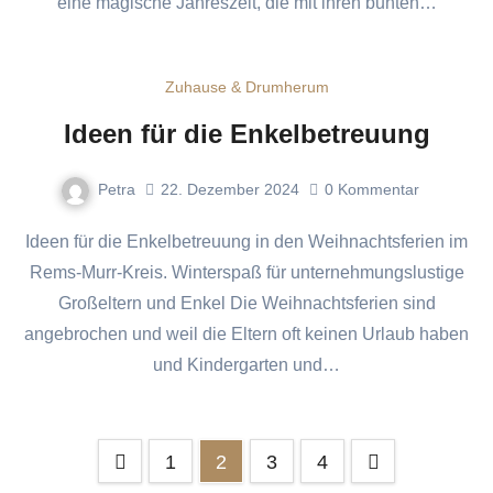
eine magische Jahreszeit, die mit ihren bunten…
Zuhause & Drumherum
Ideen für die Enkelbetreuung
Petra
22. Dezember 2024
0
Kommentar
Ideen für die Enkelbetreuung in den Weihnachtsferien im
Rems-Murr-Kreis. Winterspaß für unternehmungslustige
Großeltern und Enkel Die Weihnachtsferien sind
angebrochen und weil die Eltern oft keinen Urlaub haben
und Kindergarten und…
Seitennummerierung
1
2
3
4