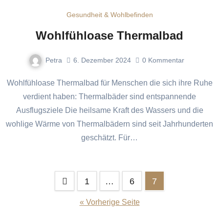
Gesundheit & Wohlbefinden
Wohlfühloase Thermalbad
Petra
6. Dezember 2024
0
Kommentar
Wohlfühloase Thermalbad für Menschen die sich ihre Ruhe
verdient haben: Thermalbäder sind entspannende
Ausflugsziele Die heilsame Kraft des Wassers und die
wohlige Wärme von Thermalbädern sind seit Jahrhunderten
geschätzt. Für…
Seitennummerierung
1
…
6
7
der
« Vorherige Seite