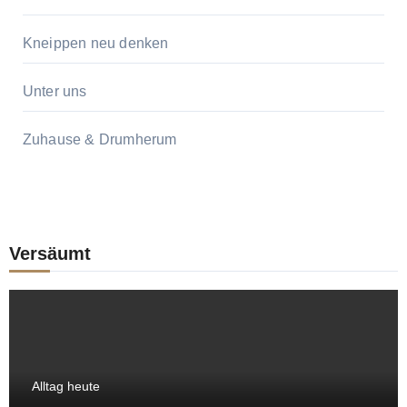
Kneippen neu denken
Unter uns
Zuhause & Drumherum
Versäumt
Alltag heute