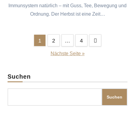
Immunsystem natürlich – mit Guss, Tee, Bewegung und
Ordnung. Der Herbst ist eine Zeit…
Seitennummerierung
1
2
…
4
der
Nächste Seite »
Beiträge
Suchen
Suchen