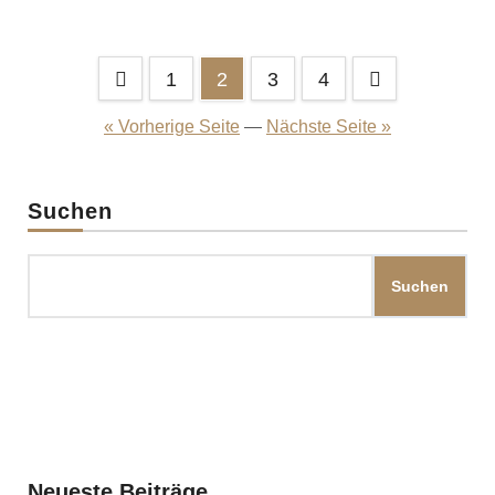
Seitennummerierung
1
2
3
4
der
« Vorherige Seite
—
Nächste Seite »
Beiträge
Suchen
Suchen
Neueste Beiträge